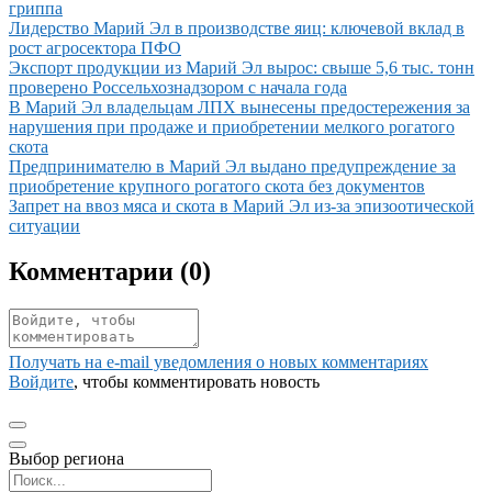
гриппа
Иллюстрация новости
Лидерство Марий Эл в производстве яиц: ключевой вклад в
рост агросектора ПФО
Иллюстрация новости
Экспорт продукции из Марий Эл вырос: свыше 5,6 тыс. тонн
проверено Россельхознадзором с начала года
Иллюстрация новости
В Марий Эл владельцам ЛПХ вынесены предостережения за
нарушения при продаже и приобретении мелкого рогатого
скота
Иллюстрация новости
Предпринимателю в Марий Эл выдано предупреждение за
приобретение крупного рогатого скота без документов
Иллюстрация новости
Запрет на ввоз мяса и скота в Марий Эл из-за эпизоотической
ситуации
Комментарии (
0
)
Получать на e‑mail уведомления о новых комментариях
Войдите
, чтобы комментировать новость
Выбор региона
Поиск региона