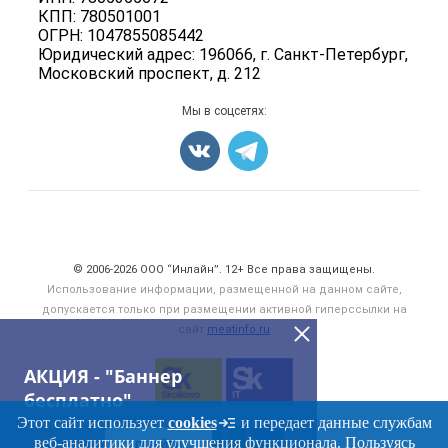
Бренды
КПП: 780501001
Мясные консервы
ОГРН: 1047855085442
Мониторинг
Мясные снеки
Юридический адрес: 196066, г. Санкт-Петербург,
Вакансии
Московский проспект, д. 212
Яйца
Блог
Добавить объявление
Мы в соцсетях:
Карта объявлений
Счетчики, авторское право, логотипы
© 2006‑2026 ООО “Инлайн”. 12+ Все права защищены.
Использование информации, размещенной на данном сайте,
допускается только при размещении активной гиперссылки на
сайт
meatinfo.ru
АКЦИЯ - "Баннер
бесплатно"
Этот сайт использует
cookies
и передает данные службам
веб-аналитики для улучшения функционала. Пользуясь
ПЕРЕЙТИ