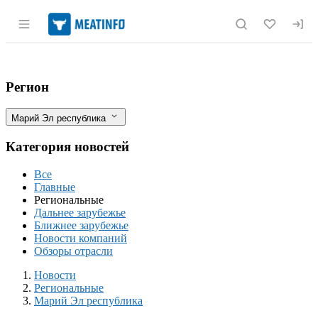
Раздел навигации по сайту meatinfo.r
Предупреждения предпринимателям в Ма
Фильтры
Регион
Марий Эл республика
Категория новостей
Все
Главные
Региональные
Дальнее зарубежье
Ближнее зарубежье
Новости компаний
Обзоры отрасли
Новости
Разделы
Новости
Региональные
Марий Эл республика