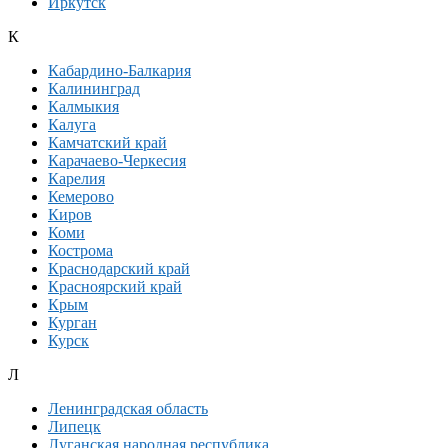
Иркутск
К
Кабардино-Балкария
Калининград
Калмыкия
Калуга
Камчатский край
Карачаево-Черкесия
Карелия
Кемерово
Киров
Коми
Кострома
Краснодарский край
Красноярский край
Крым
Курган
Курск
Л
Ленинградская область
Липецк
Луганская народная республика