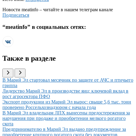
Новости
meatinfo
– читайте в нашем телеграм канале
Подписаться
“
meatinfo
” в социальных сетях:
Также в разделе
Иллюстрация новости
В Марий Эл стартовал месячник по защите от АЧС и птичьего
гриппа
Иллюстрация новости
Лидерство Марий Эл в производстве яиц: ключевой вклад в
рост агросектора ПФО
Иллюстрация новости
Экспорт продукции из Марий Эл вырос: свыше 5,6 тыс. тонн
проверено Россельхознадзором с начала года
Иллюстрация новости
В Марий Эл владельцам ЛПХ вынесены предостережения за
нарушения при продаже и приобретении мелкого рогатого
скота
Иллюстрация новости
Предпринимателю в Марий Эл выдано предупреждение за
приобретение крупного рогатого скота без документов