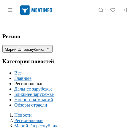
Раздел навигации по сайту meatinfo.r
296 профилактических визитов провел 
Фильтры
Регион
Марий Эл республика
Категория новостей
Все
Главные
Региональные
Дальнее зарубежье
Ближнее зарубежье
Новости компаний
Обзоры отрасли
Новости
Разделы
Новости
Региональные
Марий Эл республика