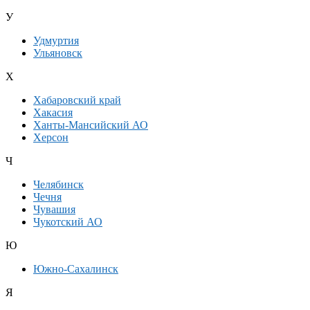
У
Удмуртия
Ульяновск
Х
Хабаровский край
Хакасия
Ханты-Мансийский АО
Херсон
Ч
Челябинск
Чечня
Чувашия
Чукотский АО
Ю
Южно-Сахалинск
Я