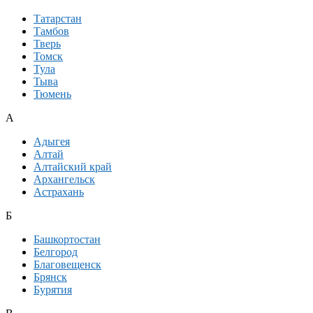
Татарстан
Тамбов
Тверь
Томск
Тула
Тыва
Тюмень
А
Адыгея
Алтай
Алтайский край
Архангельск
Астрахань
Б
Башкортостан
Белгород
Благовещенск
Брянск
Бурятия