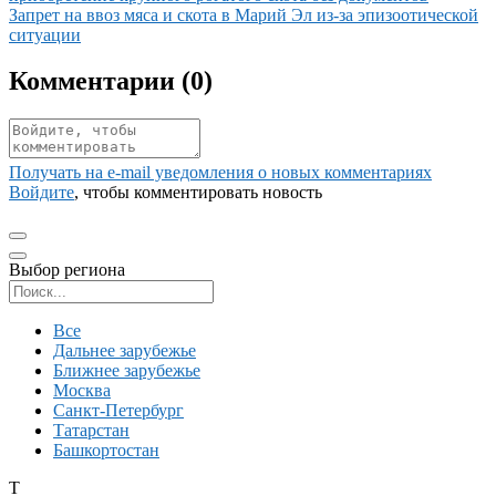
Иллюстрация новости
Запрет на ввоз мяса и скота в Марий Эл из-за эпизоотической
ситуации
Комментарии (
0
)
Получать на e‑mail уведомления о новых комментариях
Войдите
, чтобы комментировать новость
Выбор региона
Поиск региона
Все
Дальнее зарубежье
Ближнее зарубежье
Москва
Санкт-Петербург
Татарстан
Башкортостан
Т