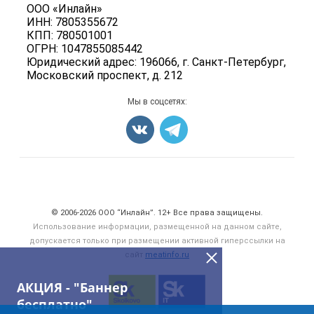
Колбасы, сосиски, деликатесы
Политика обработки персональных данных
ООО «Инлайн»
Энциклопедия
Мясные полуфабрикаты
ИНН: 7805355672
Для СМИ
Бренды
КПП: 780501001
Мясные консервы
ОГРН: 1047855085442
Мониторинг
Мясные снеки
Юридический адрес: 196066, г. Санкт-Петербург,
Вакансии
Московский проспект, д. 212
Яйца
Блог
Добавить объявление
Мы в соцсетях:
Карта объявлений
Счетчики, авторское право, логотипы
© 2006‑2026 ООО “Инлайн”. 12+ Все права защищены.
Использование информации, размещенной на данном сайте,
допускается только при размещении активной гиперссылки на
сайт
meatinfo.ru
АКЦИЯ - "Баннер
бесплатно"